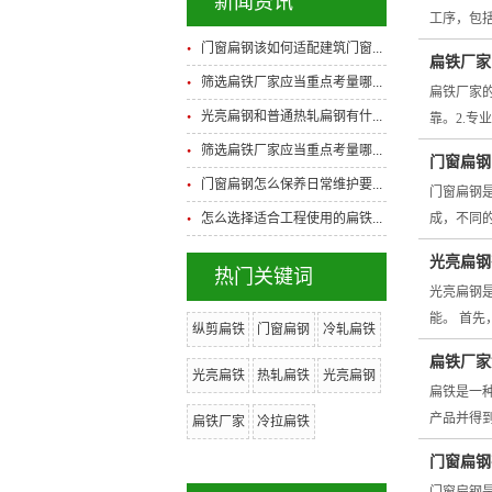
新闻资讯
工序，包
门窗扁钢该如何适配建筑门窗...
扁铁厂家
筛选扁铁厂家应当重点考量哪...
扁铁厂家
光亮扁钢和普通热轧扁钢有什...
靠。2.
筛选扁铁厂家应当重点考量哪...
门窗扁钢
门窗扁钢怎么保养日常维护要...
门窗扁钢
怎么选择适合工程使用的扁铁...
成，不同
光亮扁钢
热门关键词
光亮扁钢
能。 首
纵剪扁铁
门窗扁钢
冷轧扁铁
扁铁厂家
光亮扁铁
热轧扁铁
光亮扁钢
扁铁是一
产品并得
扁铁厂家
冷拉扁铁
门窗扁钢