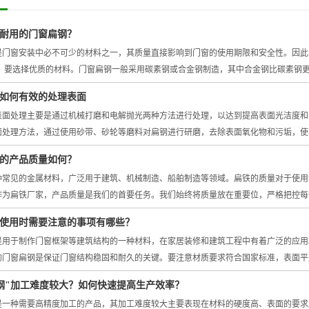
耐用的门窗扁钢？
是门窗安装中必不可少的材料之一，其质量直接影响到门窗的使用期限和安全性。因此
先，要选择优质的材料。门窗扁钢一般采用碳素钢或合金钢制造，其中合金钢比碳素钢
如何有效的处理表面
表面处理主要是通过机械打磨和电解抛光两种方法进行处理，以达到提高表面光洁度和
面处理方法，通过使用砂带、砂轮等磨料对扁钢进行研磨，去除表面氧化物和污垢，使
的产品质量如何？
种常见的金属材料，广泛用于建筑、机械制造、船舶制造等领域。扁铁的质量对于使用
作为扁铁厂家，产品质量是我们的首要任务。我们始终将质量放在重要位，严格把控每
使用时需要注意的事项有哪些？
是用于制作门窗框架等建筑结构的一种材料，在家居装修和建筑工程中有着广泛的应用。
的门窗扁钢是保证门窗结构稳固和耐久的关键。要注意材质要求符合国家标准，表面平
钢"加工难度较大？如何快速提高生产效率？
是一种需要高精度加工的产品，其加工难度较大主要表现在材料的硬度高、表面的要求