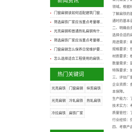
新闻资讯
领域。根据
门窗扁钢该如何适配建筑门窗...
了解扁铁的
通时的基本
筛选扁铁厂家应当重点考量哪...
二、明确自
光亮扁钢和普通热轧扁钢有什...
选择合适的
筛选扁铁厂家应当重点考量哪...
用途需求：
规格要求：
门窗扁钢怎么保养日常维护要...
材质要求：
怎么选择适合工程使用的扁铁...
数量需求：
特殊要求：
热门关键词
三、评估厂
企业资质：
光亮扁铁
门窗扁钢
纵剪扁铁
本保障。
生产能力：
光亮扁钢
冷轧扁铁
热轧扁铁
技术实力：
质量管控：
冷拉扁铁
扁铁厂家
行业经验：
四、考察产