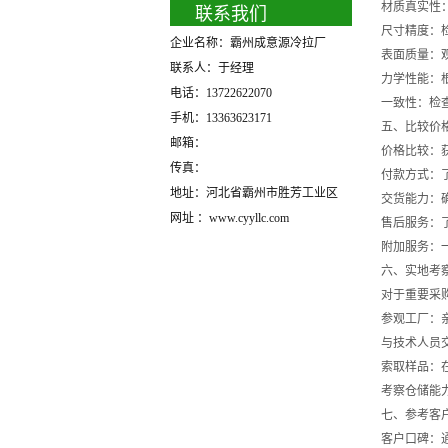
材质真实性
联系我们
尺寸精度：
企业名称：霸州成意源冷拉厂
表面质量：
联系人：于经理
力学性能：
电话：13722622070
一致性：检
手机：13363623171
五、比较价
邮箱：
价格比较：
传真：
付款方式：
地址：河北省霸州市胜芳工业区
交货能力：
网址 ：www.cyyllc.com
售后服务：
附加服务：
六、实地考
对于重要采
参观工厂：
与技术人员
索取样品：
考察仓储能
七、参考客
客户口碑：