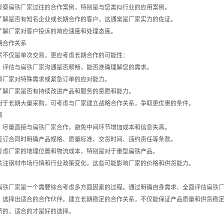
考察
扁铁厂家
过往的合作案例，特别是与您类似行业的应用案例。
了解是否有知名企业或长期合作的客户，这通常是厂家实力的佐证。
了解厂家对客户投诉的响应速度和处理态度。
期合作关系
家不仅是单次交易，更应考虑长期合作的可能性：
：评估与
扁铁厂家
沟通是否顺畅，能否准确理解您的需求。
察厂家对特殊需求或紧急订单的应对能力。
了解厂家是否有持续改进产品和服务的意愿和能力。
对于长期大量采购，可考虑与厂家建立战略合作关系，争取更优惠的条件。
项
：尽量直接与
扁铁厂家
合作，避免中间环节增加成本和信息失真。
签订合同时明确产品规格、质量标准、交货时间、违约责任等条款。
考虑厂家的地理位置和物流成本，特别是对于重型扁铁产品。
关注钢材市场行情和行业政策变化，这些可能影响厂家的价格和供货能力。
扁铁厂家
是一个需要综合考虑多方面因素的过程。通过明确自身需求、全面评估
扁铁
，选择出适合的合作伙伴。建立长期稳定的合作关系，不仅能保证产品质量和供货稳
济的，适合的才是好的选择。