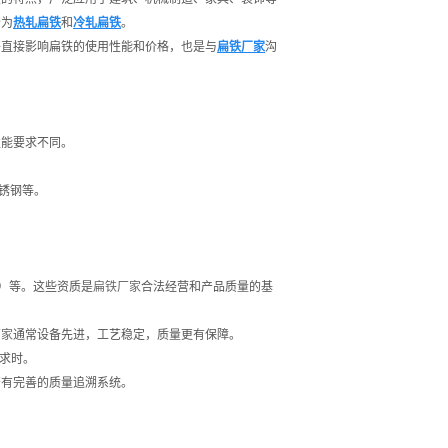
分为
热轧扁铁
和
冷轧扁铁
。
将直接影响扁铁的使用性能和价格，也是与
扁铁厂家
沟
性能要求不同。
不锈钢等。
1）等。这些资质是
扁铁厂家
合法经营和产品质量的基
厂家
通常设备先进，工艺稳定，质量更有保障。
要求时。
否有完善的质量追溯系统。