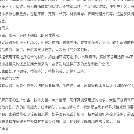
材质不同，扁铁可分为普通碳素钢扁铁、不锈钢扁铁、合金钢扁铁等；按生产工艺可
基本参数也很重要，包括厚度、宽度、长度、材质牌号、表面处理方式等。这些参数
语言。
身需求
扁铁厂家
前，必须明确自己的具体需求：
确定扁铁将用于何种场合，如建筑结构、机械零件、装饰用途等，不同用途对扁铁的
包括厚度、宽度、长度等尺寸要求，以及允许的公差范围。
根据使用环境选择适合的材质，如普通环境可选择Q235碳素钢，腐蚀环境可选择304
是小批量采购还是长期大量采购，这将影响选择厂家的类型和议价空间。
如表面处理（镀锌、喷漆等）、特殊包装、运输方式等。
家资质与实力
查看
扁铁厂家
是否具备合法的营业执照、生产许可证、质量管理体系认证（如ISO900
了解厂家的生产设备、技术力量、年产量等，确保其能满足您的需求。大型正规
扁铁
考察
扁铁厂家
的研发能力、技术团队、zhuanli情况等，特别是当您有特殊规格或性能
了解厂家的质量检测设备和流程，如是否有光谱分析仪、拉力试验机等检测设备，是
优先选择在扁铁生产领域有丰富经验的厂家，他们更了解市场需求和常见问题。
品质量