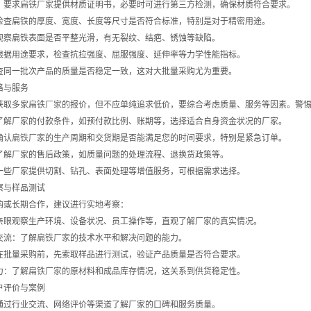
：要求
扁铁厂家
提供材质证明书，必要时可进行第三方检测，确保材质符合要求。
检查扁铁的厚度、宽度、长度等尺寸是否符合标准，特别是对于精密用途。
观察扁铁表面是否平整光滑，有无裂纹、结疤、锈蚀等缺陷。
根据用途要求，检查抗拉强度、屈服强度、延伸率等力学性能指标。
查同一批次产品的质量是否稳定一致，这对大批量采购尤为重要。
格与服务
获取多家
扁铁厂家
的报价，但不应单纯追求低价，要综合考虑质量、服务等因素。警
了解厂家的付款条件，如预付款比例、账期等，选择适合自身资金状况的厂家。
确认
扁铁厂家
的生产周期和交货期是否能满足您的时间要求，特别是紧急订单。
了解厂家的售后政策，如质量问题的处理流程、退换货政策等。
一些厂家提供切割、钻孔、表面处理等增值服务，可根据需求选择。
察与样品测试
购或长期合作，建议进行实地考察：
亲眼观察生产环境、设备状况、员工操作等，直观了解厂家的真实情况。
交流：了解
扁铁厂家
的技术水平和解决问题的能力。
在批量采购前，先索取样品进行测试，验证产品质量是否符合要求。
力：了解
扁铁厂家
的原材料和成品库存情况，这关系到供货稳定性。
户评价与案例
通过行业交流、网络评价等渠道了解厂家的口碑和服务质量。