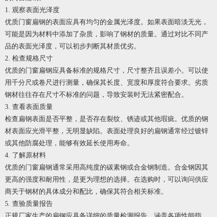
1. 观察表面光泽度
优质
门窗扁钢
的表面应具有均匀的金属光泽度。如果表面暗淡无光，
可能是因为材料中添加了杂质，影响了钢材的质量。通过对比不同产
品的表面光泽度，可以初步判断其材质优劣。
2. 检查规格尺寸
优质的
门窗扁钢
应具备标准的规格尺寸，尺寸整齐且误差小。可以使
用千分尺或卷尺进行测量，确保其长度、宽度和厚度符合要求。劣质
钢材往往存在尺寸不标准的问题，导致安装时无法紧密配合。
3. 查看表面质量
检查扁钢表面是否平整，是否存在裂纹、锈迹或其他瑕疵。优质的钢
材表面应光滑平整，无明显缺陷。表面处理良好的扁钢通常经过镀锌
或其他防腐处理，能够有效延长使用寿命。
4. 了解原材料
优质的
门窗扁钢
通常采用高纯度的碳素钢或合金钢制造。合金钢因其
更高的强度和耐用性，是更为理想的选择。在选购时，可以询问供应
商关于钢材的具体成分和配比，确保其符合相关标准。
5. 查验质量报告
正规厂家生产的扁钢应具备详细的质量检测报告，涵盖各项性能指